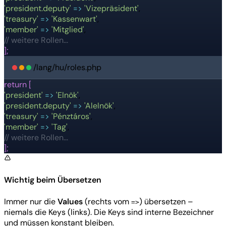
'president.deputy'
=>
'Vizepräsident'
,
'treasury'
=>
'Kassenwart'
,
'member'
=>
'Mitglied'
,
// weitere Rollen...
];
/lang/hu/roles.php
return [
'president'
=>
'Elnök'
,
'president.deputy'
=>
'Alelnök'
,
'treasury'
=>
'Pénztáros'
,
'member'
=>
'Tag'
,
// weitere Rollen...
];
Wichtig beim Übersetzen
Immer nur die
Values
(rechts vom
) übersetzen –
=>
niemals die Keys (links). Die Keys sind interne Bezeichner
und müssen konstant bleiben.